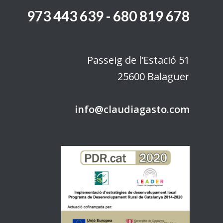
973 443 639 - 680 819 678
Passeig de l'Estació 51
25600 Balaguer
info@claudiagasto.com