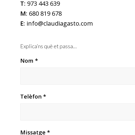
T
: 973 443 639
M
: 680 819 678
E
: info@claudiagasto.com
Explica’ns què et passa…
Nom
*
Telèfon
*
Missatge
*