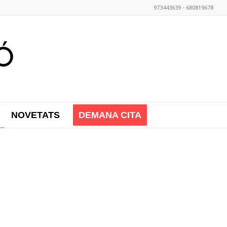
973443639 - 680819678
NOVETATS
DEMANA CITA